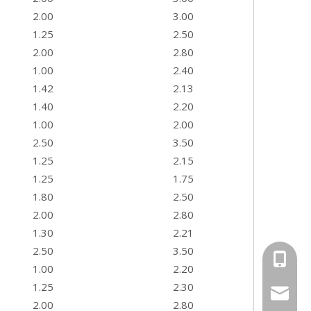
2.00
3.00
1.25
2.50
2.00
2.80
1.00
2.40
1.42
2.13
1.40
2.20
1.00
2.00
2.50
3.50
1.25
2.15
1.25
1.75
1.80
2.50
2.00
2.80
1.30
2.21
2.50
3.50
+ 86-18
1.00
2.20
1.25
2.30
+86-18
huangs
2.00
2.80