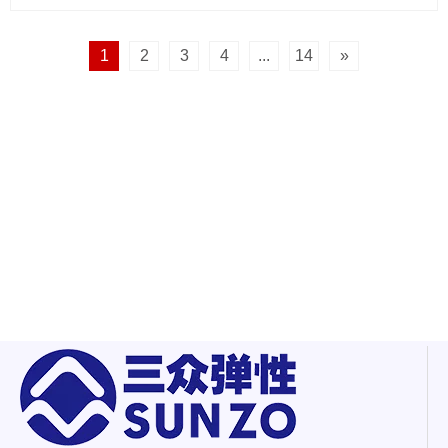
1
2
3
4
...
14
»