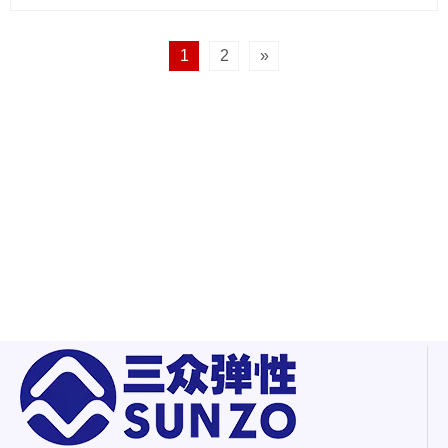
1
2
»